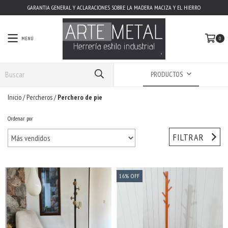
GARANTIA GENERAL Y ACLARACIONES SOBRE LA MADERA MACIZA Y EL HIERRO
MENÚ
0
PRODUCTOS
Inicio
/
Percheros
/
Perchero de pie
Ordenar por
FILTRAR
16
%
OFF