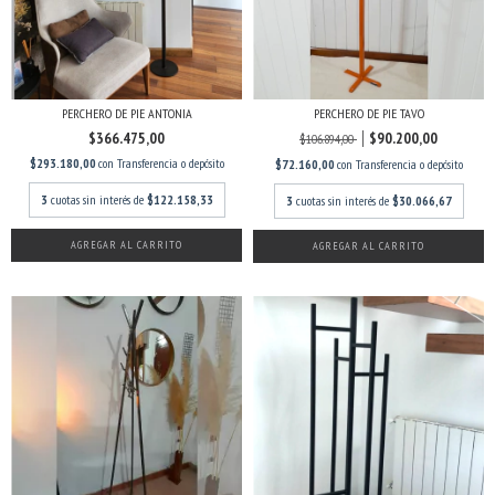
PERCHERO DE PIE ANTONIA
PERCHERO DE PIE TAVO
$366.475,00
$90.200,00
$106.894,00
$293.180,00
con
Transferencia o depósito
$72.160,00
con
Transferencia o depósito
3
cuotas sin interés de
$122.158,33
3
cuotas sin interés de
$30.066,67
AGREGAR AL CARRITO
AGREGAR AL CARRITO