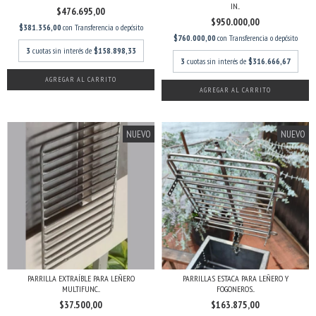
IN...
$476.695,00
$950.000,00
$381.356,00
con
Transferencia o depósito
$760.000,00
con
Transferencia o depósito
3
cuotas sin interés de
$158.898,33
3
cuotas sin interés de
$316.666,67
AGREGAR AL CARRITO
AGREGAR AL CARRITO
NUEVO
NUEVO
PARRILLA EXTRAÍBLE PARA LEÑERO
PARRILLAS ESTACA PARA LEÑERO Y
MULTIFUNC...
FOGONEROS...
$37.500,00
$163.875,00