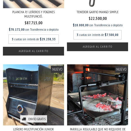
PLANCHA P/ LEÑEROS Y FOGONES
TENEDOR GARFIO MANGO SIMPLE
MULTIFUNCIÓ...
$22.500,00
$87.715,00
$18.000,00
con
Transferencia o depósito
$70.172,00
con
Transferencia o depósito
3
cuotas sin interés de
$7.500,00
3
cuotas sin interés de
$29.238,33
AGREGAR AL CARRITO
AGREGAR AL CARRITO
NUEVO
NUEVO
ENVÍO GRATIS
LEÑERO MULTIFUNCIÓN JUNIOR
PARRILLA REGULABLE QUE NO REQUIERE DE