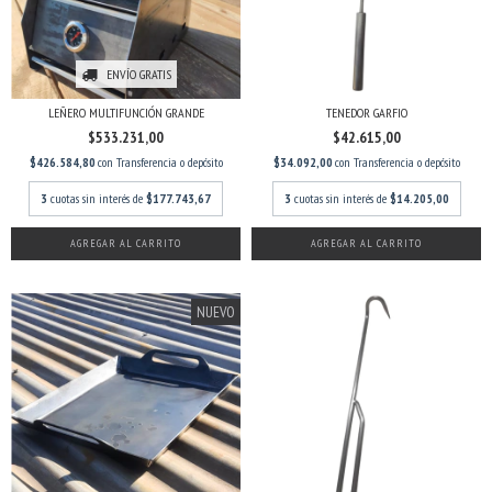
ENVÍO GRATIS
LEÑERO MULTIFUNCIÓN GRANDE
TENEDOR GARFIO
$533.231,00
$42.615,00
$426.584,80
con
Transferencia o depósito
$34.092,00
con
Transferencia o depósito
3
cuotas sin interés de
$177.743,67
3
cuotas sin interés de
$14.205,00
AGREGAR AL CARRITO
AGREGAR AL CARRITO
NUEVO