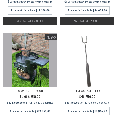
$30.000,00
con
Transferencia o depósito
$131.100,00
con
Transferencia o depósito
3
cuotas sin interés de
$12.500,00
3
cuotas sin interés de
$54.625,00
AGREGAR AL CARRITO
AGREGAR AL CARRITO
NUEVO
FOGON MULTIFUNCION
TENEDOR PARRILLERO
$1.016.250,00
$41.750,00
$813.000,00
con
Transferencia o depósito
$33.400,00
con
Transferencia o depósito
3
cuotas sin interés de
$338.750,00
3
cuotas sin interés de
$13.916,67