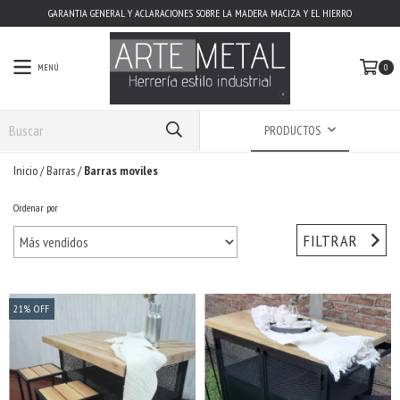
GARANTIA GENERAL Y ACLARACIONES SOBRE LA MADERA MACIZA Y EL HIERRO
MENÚ
0
PRODUCTOS
Inicio
/
Barras
/
Barras moviles
Ordenar por
FILTRAR
21
%
OFF