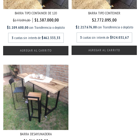
BARRA TIPO CONTAINER DE 120
BARRA TIPO CONTEINER
$1.387.000,00
$2.772.095,00
$2.772.095,00
$2.217.676,00
con
Transferencia o depósito
$1.109.600,00
con
Transferencia o depósito
3
cuotas sin interés de
$924.031,67
3
cuotas sin interés de
$462.333,33
AGREGAR AL CARRITO
AGREGAR AL CARRITO
BARRA DESAYUNADORA