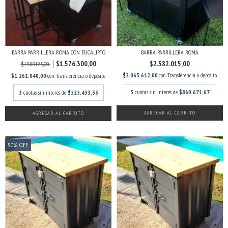
BARRA PARRILLERA ROMA CON EUCALIPTO
BARRA PARRILLERA ROMA
$1.576.300,00
$2.582.015,00
$1.988.193,00
$2.065.612,00
con
Transferencia o depósito
$1.261.040,00
con
Transferencia o depósito
3
cuotas sin interés de
$860.671,67
3
cuotas sin interés de
$525.433,33
AGREGAR AL CARRITO
50
%
OFF